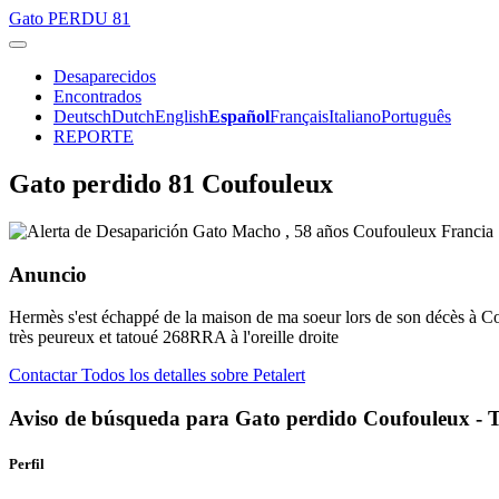
Gato
PERDU 81
Desaparecidos
Encontrados
Deutsch
Dutch
English
Español
Français
Italiano
Português
REPORTE
Gato perdido 81 Coufouleux
Anuncio
Hermès s'est échappé de la maison de ma soeur lors de son décès à Couff
très peureux et tatoué 268RRA à l'oreille droite
Contactar
Todos los detalles sobre Petalert
Aviso de búsqueda para Gato perdido Coufouleux - 
Perfil