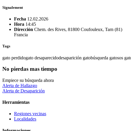
Signalement
Fecha
12.02.2026
Hora
14:45
Dirección
Chem. des Rives, 81800 Coufouleux, Tarn (81)
Francia
Tags
gato perdido
gato desaparecido
desaparición gato
búsqueda gato
sos gat
No pierdas mas tiempo
Empiece su búsqueda ahora
Alerta de Hallazgo
Alerta de Desaparición
Herramientas
Regiones vecinas
Localidades
Informaciones