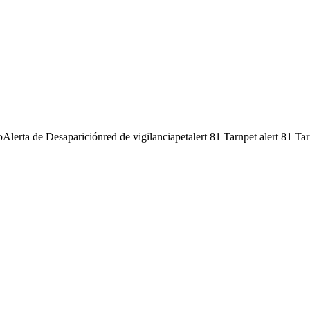
o
Alerta de Desaparición
red de vigilancia
petalert 81 Tarn
pet alert 81 Ta