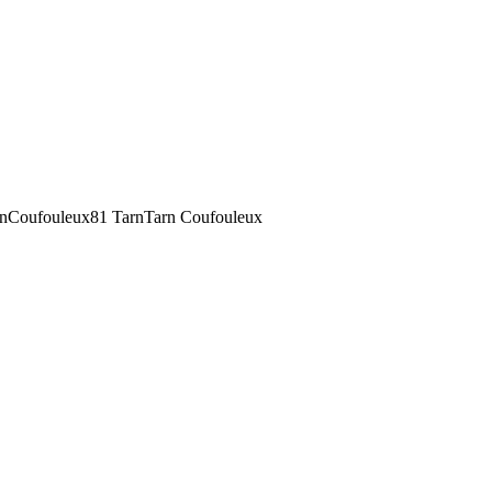
rn
Coufouleux
81 Tarn
Tarn Coufouleux